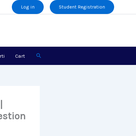
Log in
Student Registration
Search
rti
Cart
|
estion