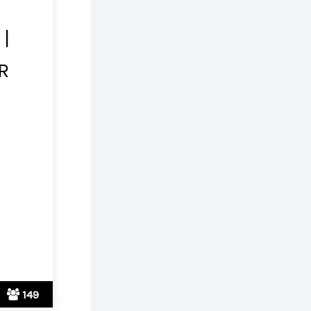
 |
R
149