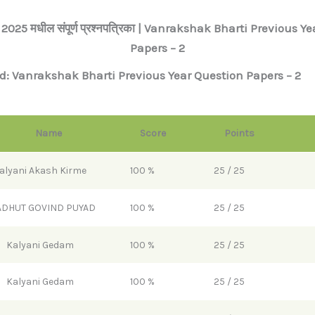
 2025 मधील संपूर्ण प्रश्नपत्रिका | Vanrakshak Bharti Previous 
Papers – 2
d: Vanrakshak Bharti Previous Year Question Papers – 2
Name
Score
Points
alyani Akash Kirme
100 %
25 / 25
ADHUT GOVIND PUYAD
100 %
25 / 25
Kalyani Gedam
100 %
25 / 25
Kalyani Gedam
100 %
25 / 25