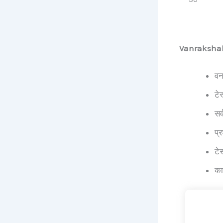
Vanrakshak
वन
टे
सर्
प्
टे
का