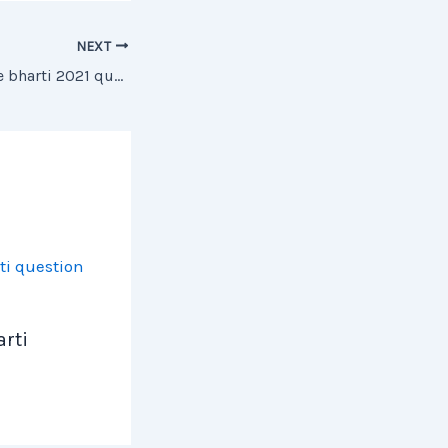
NEXT
Maharashtra police bharti 2021 question paper
rti