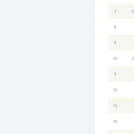
7
D
8
9
10
D
11
12
13
14