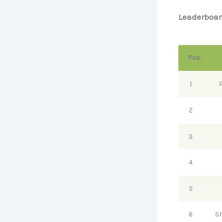
Leaderboard
Pos.
1
2
3
4
5
6
Sh