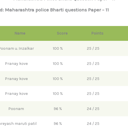
: Maharashtra police Bharti questions Paper – 11
Name
Score
Points
Poonam u. Inzalkar
100 %
25 / 25
Pranay kove
100 %
25 / 25
Pranay kove
100 %
25 / 25
Pranay kove
100 %
25 / 25
Poonam
96 %
24 / 25
reyash maruti patil
96 %
24 / 25