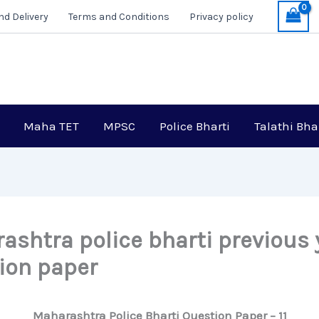
nd Delivery
Terms and Conditions
Privacy policy
Maha TET
MPSC
Police Bharti
Talathi Bha
ashtra police bharti previous 
ion paper
Maharashtra Police Bharti Question Paper – 11