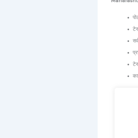
Maharashtra
पो
टे
सर्
प्
टे
का